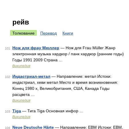
рейв
Толкование
Перевод
Книги
Нож для фрау Мюллер
— Нож для Frau Müller Жанр
101
электронная музыка хардкор / панк хардкор (ранние годы)
Годы 1991 2009 Страна …
Википедия
Индастриал-метал
— Направление: метал Истоки:
102
индастриал, хеви метал Место и время возникновения:
Конец 1980 х, Великобритания, США, Канада Годы
расцвета …
Википедия
Tiga
— Тига Tiga Основная инфор …
103
Википедия
Neue Deutsche Härte
— Направление: EBM Истоки: EBM,
104