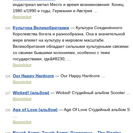
индастриал метал Место и время возникновения: Конец
1980 х/1990 е годы, Германия и Австрия …
Википедия
Культура Великобритании
— Культура Соединённого
105
Королевства богата и разнообразна. Она в значительной
мере влияет на культуру в мировом масштабе.
Великобритания обладает сильными культурными связями
со своими бывшими колониями, особенно с теми
государствами, где&#8230; …
Википедия
Our Happy Hardcore
— Our Happy Hardcore …
106
Википедия
Wicked! (альбом)
— Wicked! Студийный альбом Scooter …
107
Википедия
Age of Love (альбом)
— Age Of Love Студийный альбом S
108
…
Википедия
Rough &amp; Tough &amp; Dangerous – The Singles