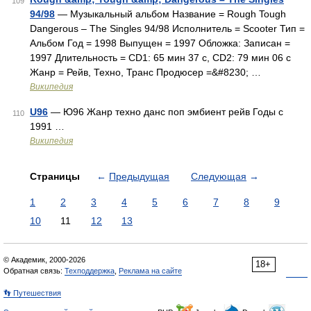
109
94/98
— Музыкальный альбом Название = Rough Tough
Dangerous – The Singles 94/98 Исполнитель = Scooter Тип =
Альбом Год = 1998 Выпущен = 1997 Обложка: Записан =
1997 Длительность = CD1: 65 мин 37 с, CD2: 79 мин 06 с
Жанр = Рейв, Техно, Транс Продюсер =&#8230; …
Википедия
U96
— Ю96 Жанр техно данс поп эмбиент рейв Годы c
110
1991 …
Википедия
Страницы
←
Предыдущая
Следующая
→
1
2
3
4
5
6
7
8
9
10
11
12
13
© Академик, 2000-2026
18+
Обратная связь:
Техподдержка
,
Реклама на сайте
👣 Путешествия